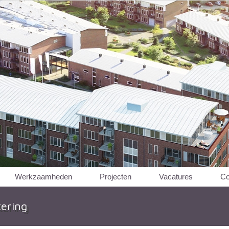
Werkzaamheden
Projecten
Vacatures
Co
tering