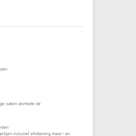
ijen
ige zaken alsmede de
eden
rtijen inclusief afrekening meer- en